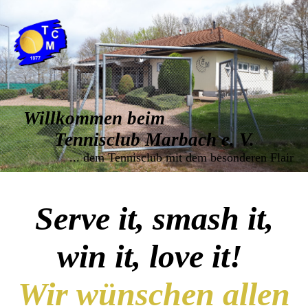
Willkommen beim
Tennisclub Marbach e. V.
... dem Tennisclub mit dem besonderen Flair
Serve it, smash it,
win it, love it!
Wir wünschen allen