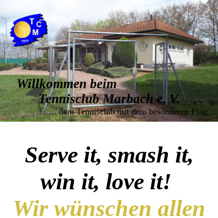
Willkommen beim
Tennisclub Marbach e. V.
... dem Tennisclub mit dem besonderen Flair
Serve it, smash it,
win it, love it!
Wir wünschen allen