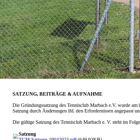
SATZUNG, BEITRÄGE & AUFNAHME
Die Gründungssatzung des Tennisclub Marbach e.V. wurde am 04.1
Satzung durch Änderungen lfd. den Erfordernissen angepasst und
Die gültige Satzung des Tennisclub Marbach e. V. steht im Folg
Satzung
TCM-Satzung-19042023.pdf
(649.92KB)